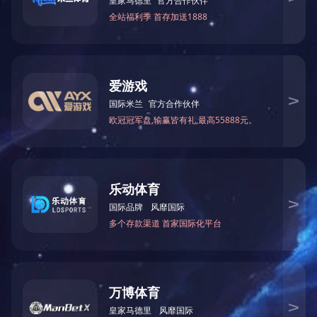
张猛 骨伤科一病房专家，副主任医师，
外伤，关节炎，髋膝关节置换，腰椎间盘