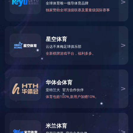
2.
2025年十一国庆及周末门诊医生出诊表
3.
2025年10月专家出诊信息
4.
2025年9月专家出诊信息
5.
2025年8月专家出诊信息
6.
2025年7月专家出诊信息
7.
2025年6月专家出诊信息
8.
2025年5月专家出诊信息
9.
2025年4月专家出诊信息